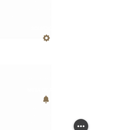
Trabaja con Nosotros
Facturación Electrónica
Responsabilidad Social & Medio Ambiente
SOLUCIONES
Procesos Documentales
Innovación tecnológica
Infraestructura
Seguridad Digital
Servicios Gestionados
MESA DE AYUDA
Servicio al Cliente
Servicio Técnico
Gestión de Garantías