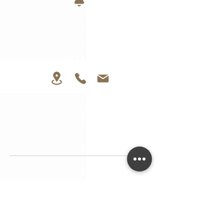
Servicio al Cliente
Servicio Técnico
Gestión de Garantías
CONTACTO
Gaspar de Villarroel E9-19 y Av. De Los Shyris
UIO
Km 2.5 Av Juan Tanca Marengo, Cdla. Urdenor II Mz
226 Sl 8-9 y 14
GYE
PBX: (+593)
988054888
marketing@dataproec.com
Departamento Técnico
tecnico_uio@dataproec.com
Departamento Administrativo
galcocer@dataproec.com