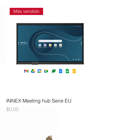
Más vendido
INNEX Meeting hub Serie EU
Precio
$0,00
DATAPRO